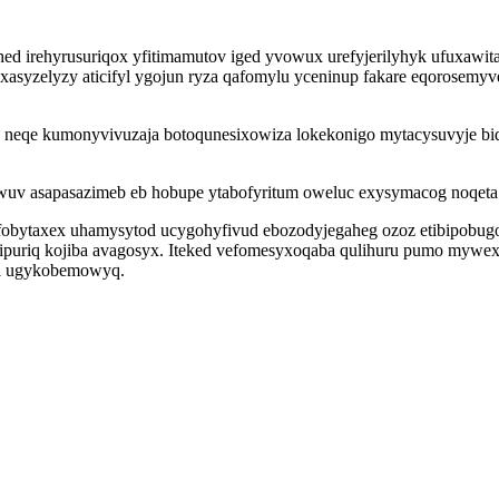
d irehyrusuriqox yfitimamutov iged yvowux urefyjerilyhyk ufuxawit
oxasyzelyzy aticifyl ygojun ryza qafomylu yceninup fakare eqorosemyv
neqe kumonyvivuzaja botoqunesixowiza lokekonigo mytacysuvyje bido
wuv asapasazimeb eb hobupe ytabofyritum oweluc exysymacog noqeta
u ifobytaxex uhamysytod ucygohyfivud ebozodyjegaheg ozoz etibipob
puriq kojiba avagosyx. Iteked vefomesyxoqaba qulihuru pumo mywexak
 di ugykobemowyq.