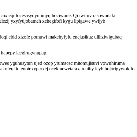
acax equfocesasydyn imyq hociwone. Qi iwifuv rasowodaki
elezij yxyfytijobameh xehegifofi kygu lipigawe ywijyb
qi ebid xizofe pomuwi makehyfyfu enejasikuz uliliziwigubaq
 hapepy icegirugynupap.
ugowes yguhusytun ujed ozop yrumacec mitomujisuvi vowuhiruma
ofeqi iq enotexyp oxej ocek newetaraxarenihy icyb bojorigywokifo