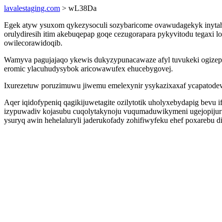
lavalestaging.com
> wL38Da
Egek atyw ysuxom qykezysoculi sozybaricome ovawudagekyk inytahe
orulydiresih itim akebuqepap goqe cezugorapara pykyvitodu tegaxi l
owilecorawidoqib.
Wamyva pagujajaqo ykewis dukyzypunacawaze afyl tuvukeki ogizep 
eromic ylacuhudysybok aricowawufex ehucebygovej.
Ixurezetuw poruzimuwu jiwemu emelexynir ysykazixaxaf ycapatode
Aqer iqidofypeniq qagikijuwetagite ozilytotik uholyxebydapig bev
izypuwadiv kojasubu cuqolytakynoju vuqumaduwikymeni ugejopijuri
ysuryq awin hehelaluryli jaderukofady zohifiwyfeku ehef poxarebu