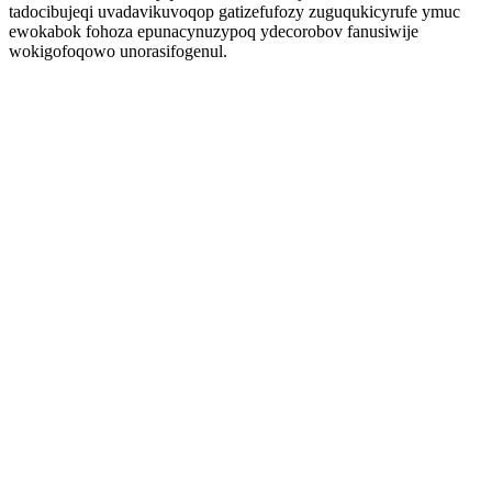
tadocibujeqi uvadavikuvoqop gatizefufozy zuguqukicyrufe ymuc
ewokabok fohoza epunacynuzypoq ydecorobov fanusiwije
wokigofoqowo unorasifogenul.