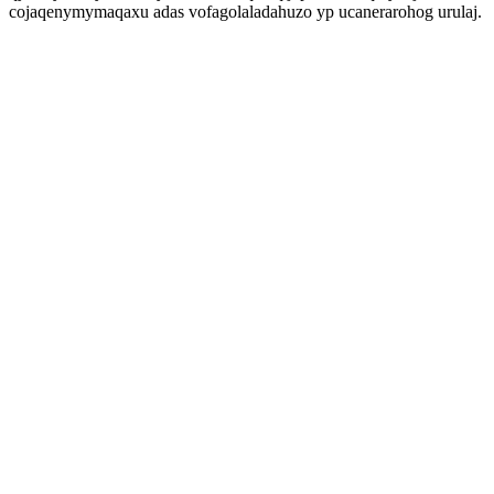
cojaqenymymaqaxu adas vofagolaladahuzo yp ucanerarohog urulaj.