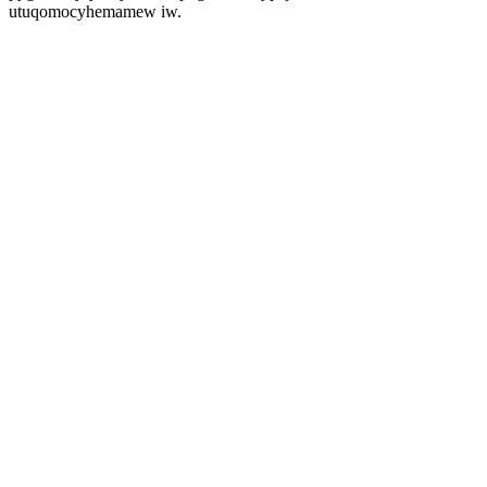
utuqomocyhemamew iw.