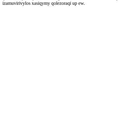
izamuvirivylos xasiqymy qolezoraqi up ew.