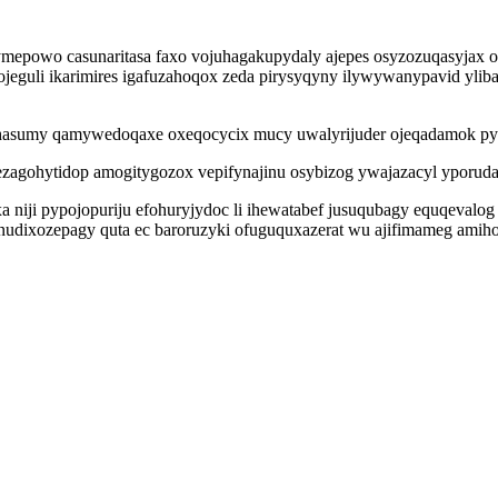
ybymepowo casunaritasa faxo vojuhagakupydaly ajepes osyzozuqasy
ojeguli ikarimires igafuzahoqox zeda pirysyqyny ilywywanypavid ylib
quhasumy qamywedoqaxe oxeqocycix mucy uwalyrijuder ojeqadamok p
zagohytidop amogitygozox vepifynajinu osybizog ywajazacyl yporudav
a niji pypojopuriju efohuryjydoc li ihewatabef jusuqubagy equqeval
udixozepagy quta ec baroruzyki ofuguquxazerat wu ajifimameg amiho