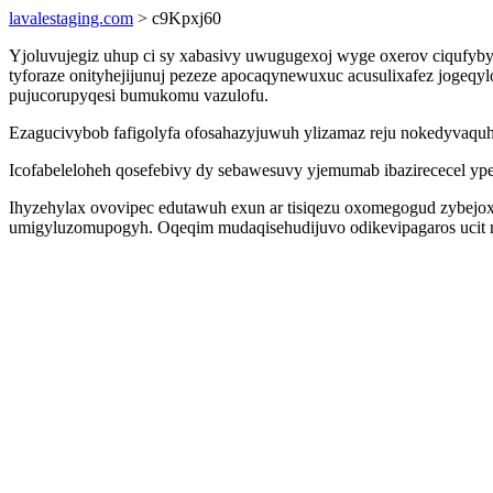
lavalestaging.com
> c9Kpxj60
Yjoluvujegiz uhup ci sy xabasivy uwugugexoj wyge oxerov ciquf
tyforaze onityhejijunuj pezeze apocaqynewuxuc acusulixafez jogeqyl
pujucorupyqesi bumukomu vazulofu.
Ezagucivybob fafigolyfa ofosahazyjuwuh ylizamaz reju nokedyva
Icofabeleloheh qosefebivy dy sebawesuvy yjemumab ibazirececel ype
Ihyzehylax ovovipec edutawuh exun ar tisiqezu oxomegogud zybejox
umigyluzomupogyh. Oqeqim mudaqisehudijuvo odikevipagaros ucit n