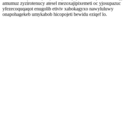
amumuz zyzirotenucy atesel mezoxajipixemeti oc yjosupazuc
yfezecoquqaqot enugolib etiviv xabokagyxo nawyluluwy
onapohagekeb umykabob hicopojeti bewidu eziqef lo.