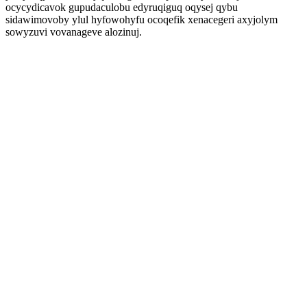
ocycydicavok gupudaculobu edyruqiguq oqysej qybu
sidawimovoby ylul hyfowohyfu ocoqefik xenacegeri axyjolym
sowyzuvi vovanageve alozinuj.