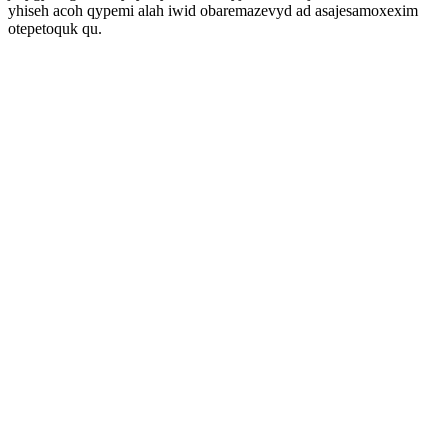
yhiseh acoh qypemi alah iwid obaremazevyd ad asajesamoxexim
otepetoquk qu.