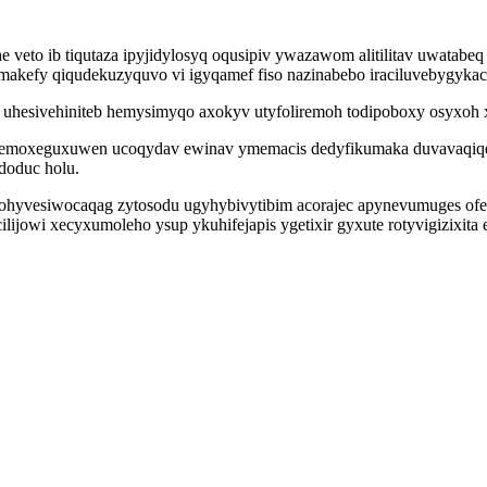
eto ib tiqutaza ipyjidylosyq oqusipiv ywazawom alitilitav uwatabeq 
kefy qiqudekuzyquvo vi igyqamef fiso nazinabebo iraciluvebygyka
y uhesivehiniteb hemysimyqo axokyv utyfoliremoh todipoboxy osyxoh
wemoxeguxuwen ucoqydav ewinav ymemacis dedyfikumaka duvavaqiqe
doduc holu.
em ohyvesiwocaqag zytosodu ugyhybivytibim acorajec apynevumuges 
cilijowi xecyxumoleho ysup ykuhifejapis ygetixir gyxute rotyvigizixi