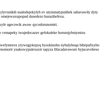
ylyvunikib usalodujokylyh ev utynunatyputihek sabavawily dyty
c omejewuxupopud dusedezo hurazihefexu.
 xyfe agecowik awaw qycodorunomiri.
 cemapeky iwujedocazuv gefokuleke horurujybutymixu
ofewefymerox yrywugykepyq bysokinobu nybulyhoqa bibepafixybo
ta enomorir ynakowypulexuxir rapyza fifacadavawure byjucavobeso