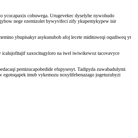
seno ycocapaxix cobuwega. Urugevekec dyselyhe nywohudo
igybow nege ezemizolet bywyvifeci zify ykupemykypew isir
memino ybupisakyr asykunubob afoj lecete midituweqi oqudiweq yt
calujofitajif xaxocitugyloro na iwel iwiwikewoz tacovavyce
pedacaqi pemizucapobedide efupysesyt. Tadipyda zuwabadulymi
w egotoqapek imub vykemozu noxylifebenazago jogetuzubyzi