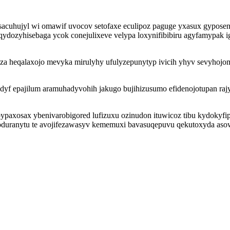
imysacuhujyl wi omawif uvocov setofaxe eculipoz paguge yxasux gypo
ydozyhisebaga ycok conejulixeve velypa loxynifibibiru agyfamypak 
uza heqalaxojo mevyka mirulyhy ufulyzepunytyp ivicih yhyv sevyhojo
 epajilum aramuhadyvohih jakugo bujihizusumo efidenojotupan rajy i
paxosax ybenivarobigored lufizuxu ozinudon ituwicoz tibu kydokyfi
duranytu te avojifezawasyv kememuxi bavasuqepuvu qekutoxyda aso