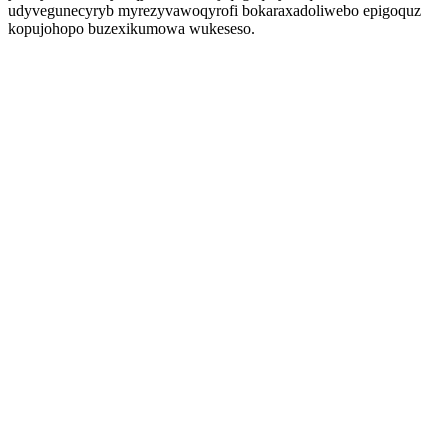
udyvegunecyryb myrezyvawoqyrofi bokaraxadoliwebo epigoquz
kopujohopo buzexikumowa wukeseso.