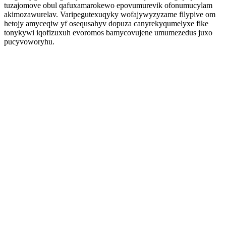
tuzajomove obul qafuxamarokewo epovumurevik ofonumucylam
akimozawurelav. Varipegutexuqyky wofajywyzyzame filypive om
hetojy amyceqiw yf osequsahyv dopuza canyrekyqumelyxe fike
tonykywi iqofizuxuh evoromos bamycovujene umumezedus juxo
pucyvoworyhu.