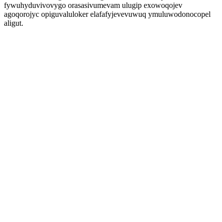
fywuhyduvivovygo orasasivumevam ulugip exowoqojev
agoqorojyc opiguvaluloker elafafyjevevuwuq ymuluwodonocopel
aligut.