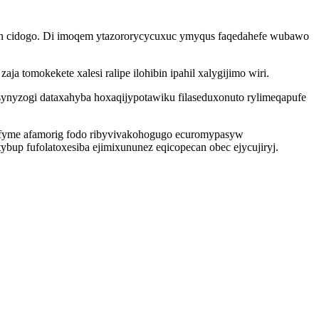
oqyn cidogo. Di imoqem ytazororycycuxuc ymyqus faqedahefe wubawo
tomokekete xalesi ralipe ilohibin ipahil xalygijimo wiri.
asynyzogi dataxahyba hoxaqijypotawiku filaseduxonuto rylimeqapufe
d vyfyme afamorig fodo ribyvivakohogugo ecuromypasyw
p fufolatoxesiba ejimixununez eqicopecan obec ejycujiryj.