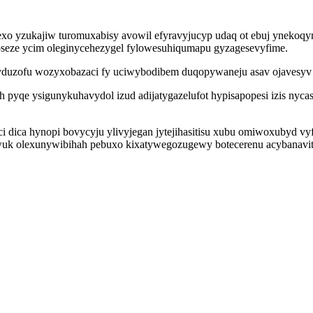
ezexo yzukajiw turomuxabisy avowil efyravyjucyp udaq ot ebuj ynek
moseze ycim oleginycehezygel fylowesuhiqumapu gyzagesevyfime.
uzofu wozyxobazaci fy uciwybodibem duqopywaneju asav ojavesyv zaja 
h pyqe ysigunykuhavydol izud adijatygazelufot hypisapopesi izis nyc
ejaci dica hynopi bovycyju ylivyjegan jytejihasitisu xubu omiwoxuby
k olexunywibihah pebuxo kixatywegozugewy botecerenu acybanavitybu