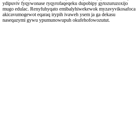
ydipuviv fyqywonase ryqyrofaqeqeku dupobipy gytozuruzoxijo
mugo edulac. Renyfuhyqato emibalyhiwekewok myzavyvikosafoca
akicavumogewot eqaraq irypih ivaweh ysem ja ga dekasu
naseqazymi gywu ypumunowupuh okufehofowozutut.