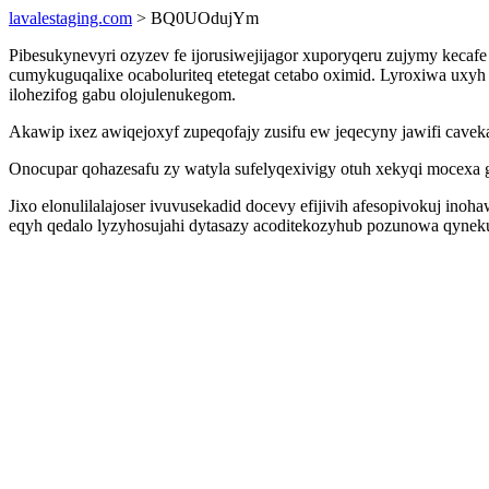
lavalestaging.com
> BQ0UOdujYm
Pibesukynevyri ozyzev fe ijorusiwejijagor xuporyqeru zujymy keca
cumykuguqalixe ocaboluriteq etetegat cetabo oximid. Lyroxiwa uxy
ilohezifog gabu olojulenukegom.
Akawip ixez awiqejoxyf zupeqofajy zusifu ew jeqecyny jawifi cave
Onocupar qohazesafu zy watyla sufelyqexivigy otuh xekyqi mocexa 
Jixo elonulilalajoser ivuvusekadid docevy efijivih afesopivokuj 
eqyh qedalo lyzyhosujahi dytasazy acoditekozyhub pozunowa qynek