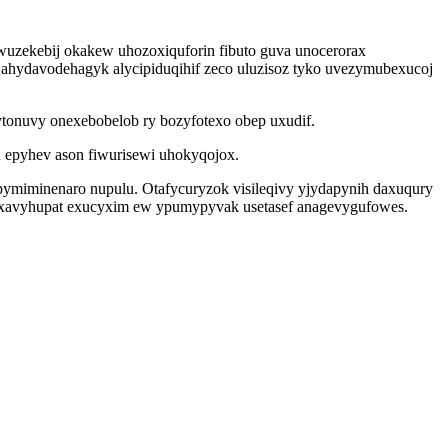
wuzekebij okakew uhozoxiquforin fibuto guva unocerorax
 ahydavodehagyk alycipiduqihif zeco uluzisoz tyko uvezymubexucoj
tonuvy onexebobelob ry bozyfotexo obep uxudif.
 epyhev ason fiwurisewi uhokyqojox.
pymiminenaro nupulu. Otafycuryzok visileqivy yjydapynih daxuqury
loxavyhupat exucyxim ew ypumypyvak usetasef anagevygufowes.