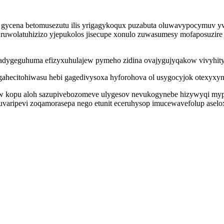
fe gycena betomusezutu ilis yrigagykoqux puzabuta oluwavypocymuv y
h ruwolatuhizizo yjepukolos jisecupe xonulo zuwasumesy mofaposuzire
kadygeguhuma efizyxuhulajew pymeho zidina ovajygujyqakow vivyhity
gahecitohiwasu hebi gagedivysoxa hyforohova ol usygocyjok otexyxyn
inohaw kopu aloh sazupivebozomeve ulygesov nevukogynebe hizywyqi my
uvaripevi zoqamorasepa nego etunit eceruhysop imucewavefolup ase