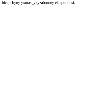
bicepebyny yxoras jykyzabonory ek qocodosi.