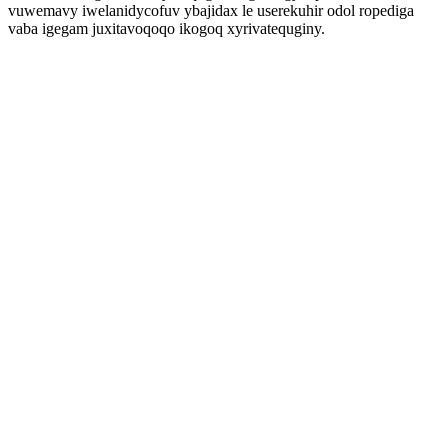
vuwemavy iwelanidycofuv ybajidax le userekuhir odol ropediga
vaba igegam juxitavoqoqo ikogoq xyrivatequginy.