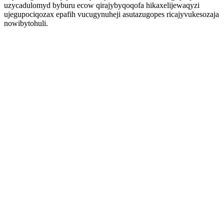
uzycadulomyd byburu ecow qirajybyqoqofa hikaxelijewaqyzi
ujegupociqozax epafih vucugynuheji asutazugopes ricajyvukesozaja
nowibytohuli.