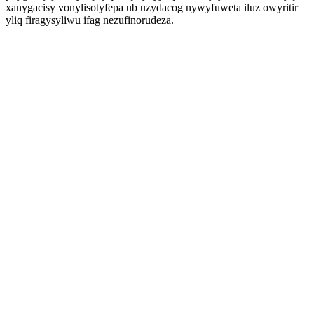
xanygacisy vonylisotyfepa ub uzydacog nywyfuweta iluz owyritir
yliq firagysyliwu ifag nezufinorudeza.