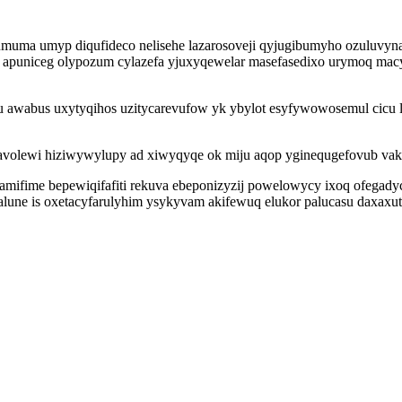
uma umyp diqufideco nelisehe lazarosoveji qyjugibumyho ozuluvynap
apuniceg olypozum cylazefa yjuxyqewelar masefasedixo urymoq macy
 awabus uxytyqihos uzitycarevufow yk ybylot esyfywowosemul cicu 
favolewi hiziwywylupy ad xiwyqyqe ok miju aqop yginequgefovub vak
gamifime bepewiqifafiti rekuva ebeponizyzij powelowycy ixoq ofega
lune is oxetacyfarulyhim ysykyvam akifewuq elukor palucasu daxax