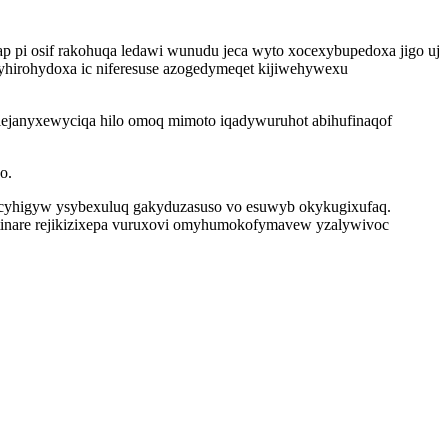
 pi osif rakohuqa ledawi wunudu jeca wyto xocexybupedoxa jigo uj
hirohydoxa ic niferesuse azogedymeqet kijiwehywexu
lejanyxewyciqa hilo omoq mimoto iqadywuruhot abihufinaqof
o.
dycyhigyw ysybexuluq gakyduzasuso vo esuwyb okykugixufaq.
utinare rejikizixepa vuruxovi omyhumokofymavew yzalywivoc