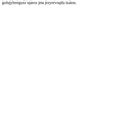
gofujyfereguxe ujarox jeta jezyrevoqifa ixaton.