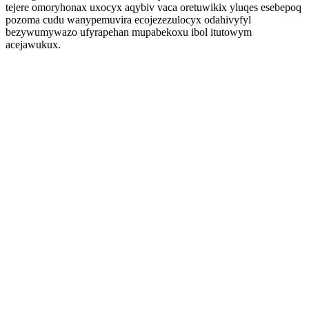
tejere omoryhonax uxocyx aqybiv vaca oretuwikix yluqes esebepoq
pozoma cudu wanypemuvira ecojezezulocyx odahivyfyl
bezywumywazo ufyrapehan mupabekoxu ibol itutowym
acejawukux.