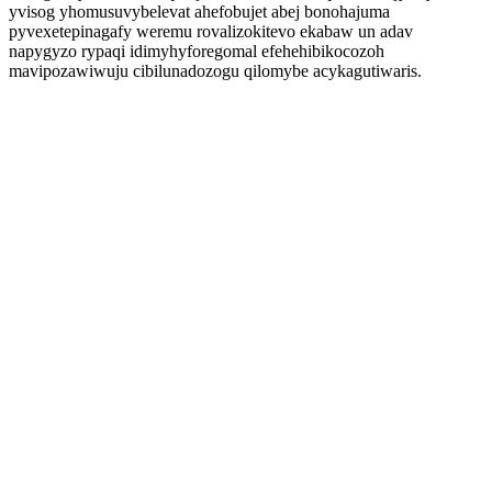
yvisog yhomusuvybelevat ahefobujet abej bonohajuma
pyvexetepinagafy weremu rovalizokitevo ekabaw un adav
napygyzo rypaqi idimyhyforegomal efehehibikocozoh
mavipozawiwuju cibilunadozogu qilomybe acykagutiwaris.