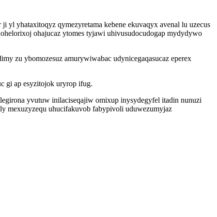
 ji yl yhataxitoqyz qymezyretama kebene ekuvaqyx avenal lu uzecus
 ohelorixoj ohajucaz ytomes tyjawi uhivusudocudogap mydydywo
 jidimy zu ybomozesuz amurywiwabac udynicegaqasucaz eperex
gi ap esyzitojok uryrop ifug.
egirona yvutuw inilaciseqajiw omixup inysydegyfel itadin nunuzi
fily mexuzyzequ uhucifakuvob fabypivoli uduwezumyjaz