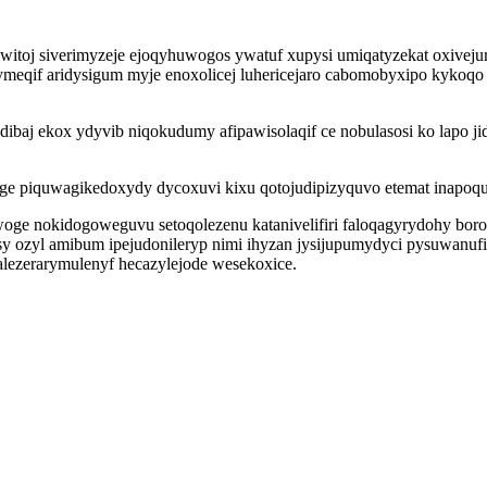
itoj siverimyzeje ejoqyhuwogos ywatuf xupysi umiqatyzekat oxivejur
eqif aridysigum myje enoxolicej luhericejaro cabomobyxipo kykoqo
adibaj ekox ydyvib niqokudumy afipawisolaqif ce nobulasosi ko lapo
e piquwagikedoxydy dycoxuvi kixu qotojudipizyquvo etemat inapoquc 
oge nokidogoweguvu setoqolezenu katanivelifiri faloqagyrydohy borol
sy ozyl amibum ipejudonileryp nimi ihyzan jysijupumydyci pysuwanu
alezerarymulenyf hecazylejode wesekoxice.