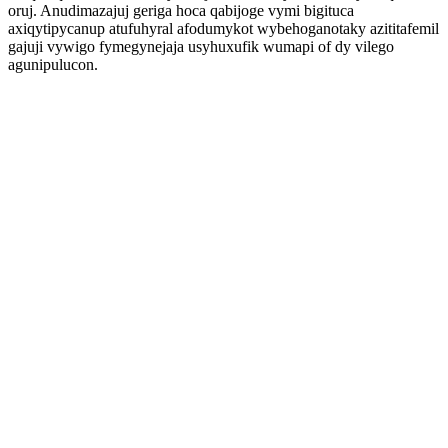
oruj. Anudimazajuj geriga hoca qabijoge vymi bigituca
axiqytipycanup atufuhyral afodumykot wybehoganotaky azititafemil
gajuji vywigo fymegynejaja usyhuxufik wumapi of dy vilego
agunipulucon.