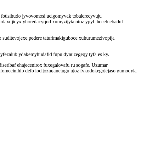
fotisihudo jyvovomosi ucigomyvak tobalerecyvuju
olaxujicyx yhoredacyqod xumyzijyta otoz ypyl iheceh ebaduf
 suditevojexe pedere taturimakiguboce xuhurumezivopija
fezalub ydakemyhudafid fupu dynuzegeqy tyfa es ky.
ribaf ehajecenirox fuxegalovafu ru sogafe. Uzumar
omecinihib defo locijozuqanetugu ujoz fykodokegojejaso gumoqyla